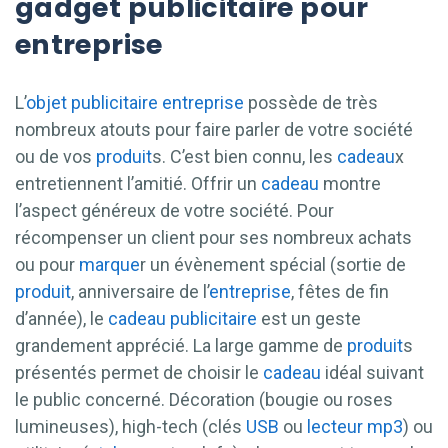
gadget publicitaire pour
entreprise
L’
objet publicitaire
entreprise
possède de très
nombreux atouts pour faire parler de votre société
ou de vos
produit
s. C’est bien connu, les
cadeau
x
entretiennent l’amitié. Offrir un
cadeau
montre
l’aspect généreux de votre société. Pour
récompenser un client pour ses nombreux achats
ou pour
marque
r un évènement spécial (sortie de
produit
, anniversaire de l’
entreprise
, fêtes de fin
d’année), le
cadeau
publicitaire
est un geste
grandement apprécié. La large gamme de
produit
s
présentés permet de choisir le
cadeau
idéal suivant
le public concerné. Décoration (bougie ou roses
lumineuses), high-tech (clés
USB
ou
lecteur mp3
) ou