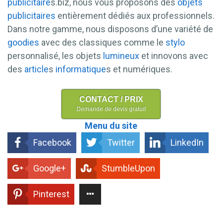
publicitaire
s.biz, nous vous proposons des
objets
publicitaires
entièrement dédiés aux professionnels.
Dans notre gamme, nous disposons d’une variété de
goodies
avec des classiques comme le
stylo
personnalisé, les objets
lumineux
et innovons avec
des
article
s
informatique
s et numériques.
CONTACT / PRIX
Demande de devis gratuit
Menu du site
Facebook
Twitter
LinkedIn
Google+
StumbleUpon
Pinterest